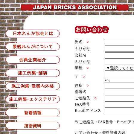
氏名
○
ふりがな
会社名
ふりがな
業種
○
〒
○
い。
住所
○
部署名
ご連絡先
○
FAX番号
E-mailアドレス
※ご連絡先・FAX番号・E-mai
お問い合わせ・資料請求内容